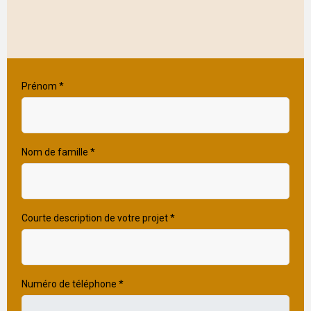
Prénom
*
Nom de famille
*
Courte description de votre projet
*
Numéro de téléphone
*