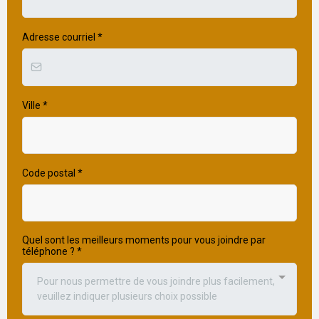
Adresse courriel
*
Ville
*
Code postal
*
Quel sont les meilleurs moments pour vous joindre par
téléphone ?
*
Pour nous permettre de vous joindre plus facilement,
veuillez indiquer plusieurs choix possible